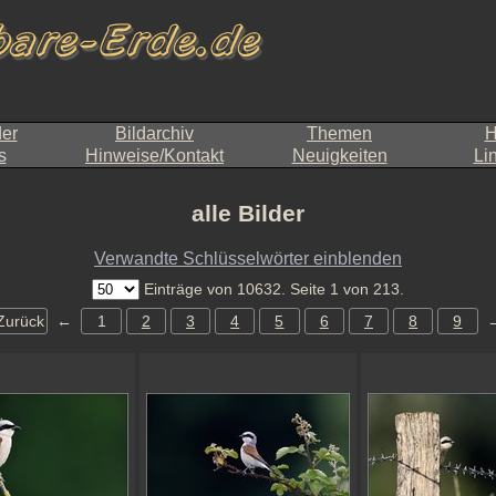
der
Bildarchiv
Themen
H
s
Hinweise/Kontakt
Neuigkeiten
Li
alle Bilder
Verwandte Schlüsselwörter einblenden
Einträge von 10632. Seite 1 von 213.
Zurück
←
1
2
3
4
5
6
7
8
9