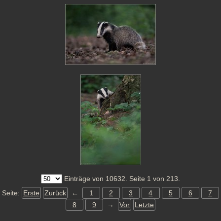
Einträge von 10632. Seite 1 von 213.
Seite:
Erste
Zurück
←
1
2
3
4
5
6
7
8
9
→
Vor
Letzte