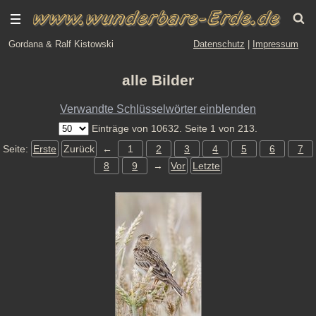
Gordana & Ralf Kistowski
Datenschutz
|
Impressum
alle Bilder
Verwandte Schlüsselwörter einblenden
Einträge von 10632. Seite 1 von 213.
Seite:
Erste
Zurück
←
1
2
3
4
5
6
7
8
9
→
Vor
Letzte