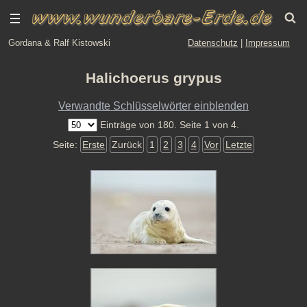
Gordana & Ralf Kistowski
Datenschutz
|
Impressum
Halichoerus grypus
Verwandte Schlüsselwörter einblenden
Einträge von 180. Seite 1 von 4.
Seite:
Erste
Zurück
1
2
3
4
Vor
Letzte