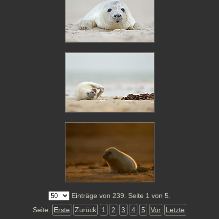
Einträge von 239. Seite 1 von 5.
Seite:
Erste
Zurück
1
2
3
4
5
Vor
Letzte