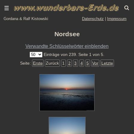
Gordana & Ralf Kistowski
Datenschutz
|
Impressum
Nordsee
Verwandte Schlüsselwörter einblenden
Einträge von 239. Seite 1 von 5.
Seite:
Erste
Zurück
1
2
3
4
5
Vor
Letzte