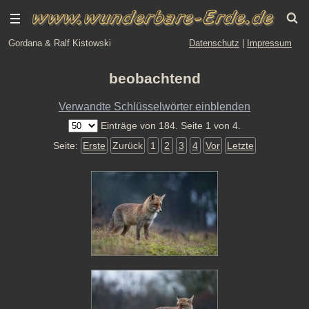
Gordana & Ralf Kistowski
Datenschutz
|
Impressum
beobachtend
Verwandte Schlüsselwörter einblenden
Einträge von 184. Seite 1 von 4.
Seite:
Erste
Zurück
1
2
3
4
Vor
Letzte