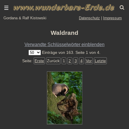
Gordana & Ralf Kistowski
Datenschutz
|
Impressum
Waldrand
Verwandte Schlüsselwörter einblenden
Einträge von 163. Seite 1 von 4.
Seite:
Erste
Zurück
1
2
3
4
Vor
Letzte