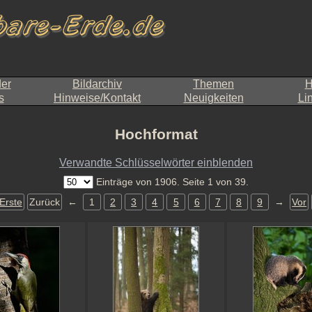
der
Bildarchiv
Themen
H
s
Hinweise/Kontakt
Neuigkeiten
Li
Hochformat
Verwandte Schlüsselwörter einblenden
Einträge von 1906. Seite 1 von 39.
Erste
Zurück
←
1
2
3
4
5
6
7
8
9
→
Vor