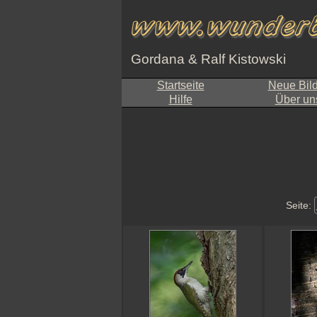
Gordana & Ralf Kistowski
Startseite
Neue Bil
Hilfe
Über un
Seite: