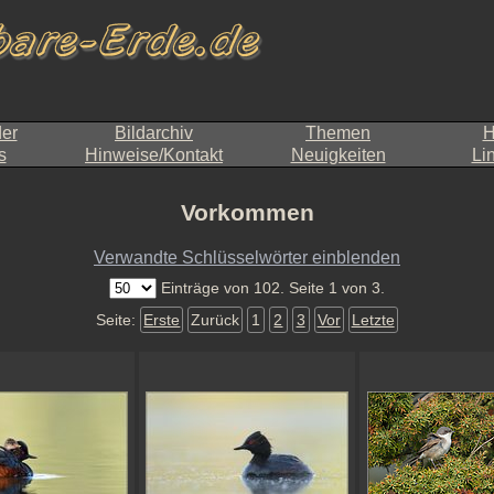
der
Bildarchiv
Themen
H
s
Hinweise/Kontakt
Neuigkeiten
Li
Vorkommen
Verwandte Schlüsselwörter einblenden
Einträge von 102. Seite 1 von 3.
Seite:
Erste
Zurück
1
2
3
Vor
Letzte