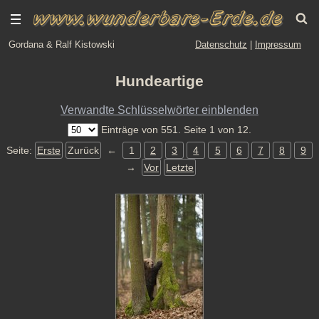
Gordana & Ralf Kistowski
Datenschutz
|
Impressum
Hundeartige
Verwandte Schlüsselwörter einblenden
Einträge von 551. Seite 1 von 12.
Seite:
Erste
Zurück
←
1
2
3
4
5
6
7
8
9
→
Vor
Letzte