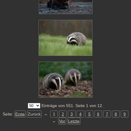
Einträge von 551. Seite 1 von 12.
Seite:
Erste
Zurück
←
1
2
3
4
5
6
7
8
9
→
Vor
Letzte