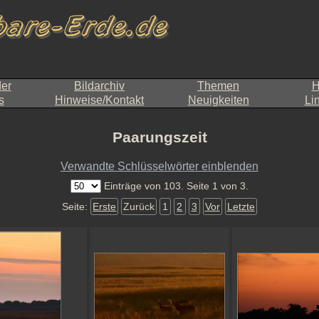
der
Bildarchiv
Themen
H
s
Hinweise/Kontakt
Neuigkeiten
Li
Paarungszeit
Verwandte Schlüsselwörter einblenden
Einträge von 103. Seite 1 von 3.
Seite:
Erste
Zurück
1
2
3
Vor
Letzte