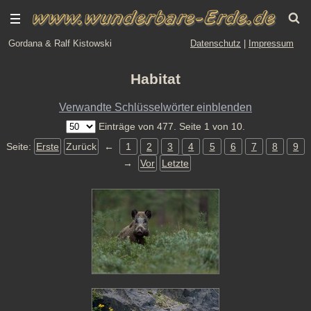
Gordana & Ralf Kistowski
Datenschutz
|
Impressum
Habitat
Verwandte Schlüsselwörter einblenden
Einträge von 477. Seite 1 von 10.
Seite:
Erste
Zurück
←
1
2
3
4
5
6
7
8
9
→
Vor
Letzte