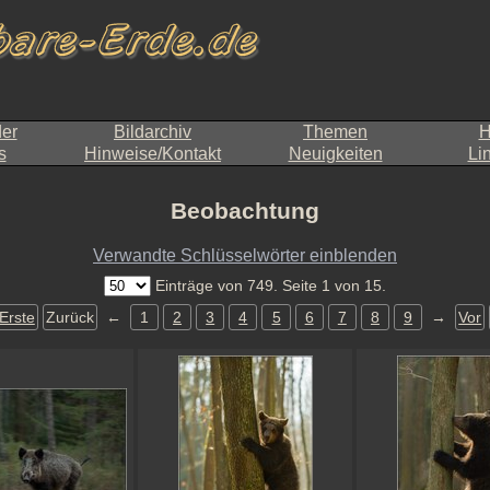
der
Bildarchiv
Themen
H
s
Hinweise/Kontakt
Neuigkeiten
Li
Beobachtung
Verwandte Schlüsselwörter einblenden
Einträge von 749. Seite 1 von 15.
Erste
Zurück
←
1
2
3
4
5
6
7
8
9
→
Vor