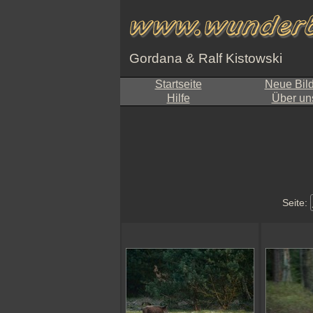
Gordana & Ralf Kistowski
Startseite
Neue Bil
Hilfe
Über un
Seite: