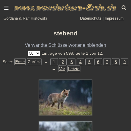
Gordana & Ralf Kistowski
Datenschutz
|
Impressum
stehend
Verwandte Schlüsselwörter einblenden
Einträge von 599. Seite 1 von 12.
Seite:
Erste
Zurück
←
1
2
3
4
5
6
7
8
9
→
Vor
Letzte