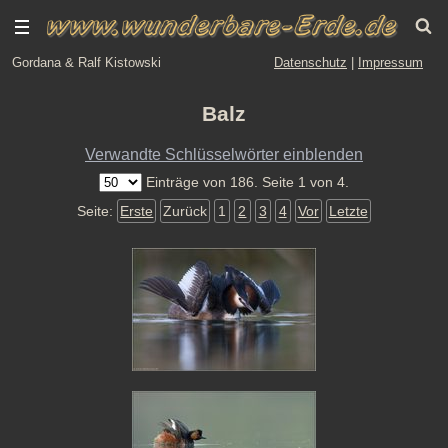
Gordana & Ralf Kistowski
Datenschutz
|
Impressum
Balz
Verwandte Schlüsselwörter einblenden
Einträge von 186. Seite 1 von 4.
Seite:
Erste
Zurück
1
2
3
4
Vor
Letzte