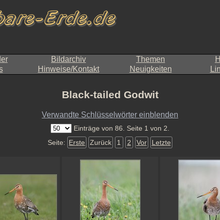
der
Bildarchiv
Themen
H
s
Hinweise/Kontakt
Neuigkeiten
Li
Black-tailed Godwit
Verwandte Schlüsselwörter einblenden
Einträge von 86. Seite 1 von 2.
Seite:
Erste
Zurück
1
2
Vor
Letzte