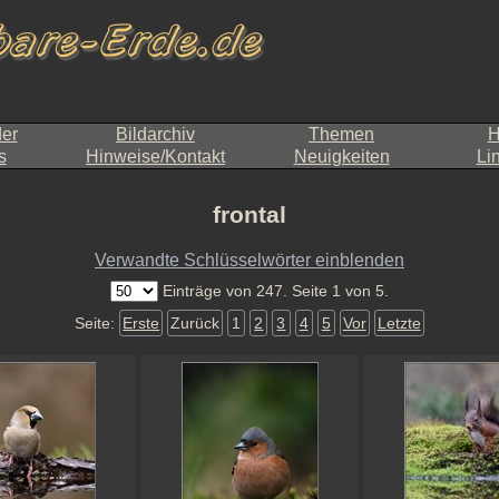
der
Bildarchiv
Themen
H
s
Hinweise/Kontakt
Neuigkeiten
Li
frontal
Verwandte Schlüsselwörter einblenden
Einträge von 247. Seite 1 von 5.
Seite:
Erste
Zurück
1
2
3
4
5
Vor
Letzte