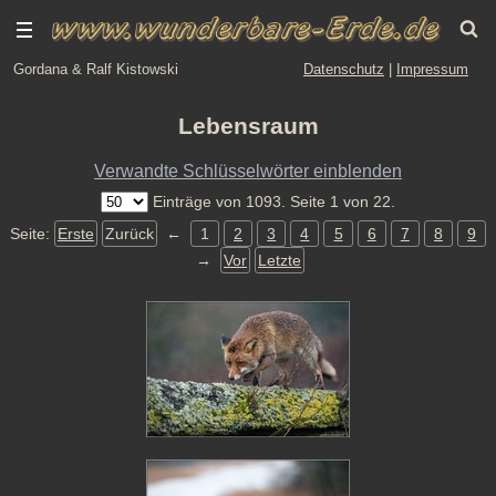
Gordana & Ralf Kistowski
Datenschutz
|
Impressum
Lebensraum
Verwandte Schlüsselwörter einblenden
Einträge von 1093. Seite 1 von 22.
Seite:
Erste
Zurück
←
1
2
3
4
5
6
7
8
9
→
Vor
Letzte