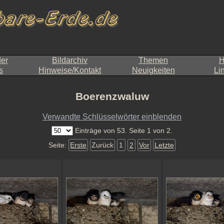
der
Bildarchiv
Themen
H
s
Hinweise/Kontakt
Neuigkeiten
Li
Boerenzwaluw
Verwandte Schlüsselwörter einblenden
Einträge von 53. Seite 1 von 2.
Seite:
Erste
Zurück
1
2
Vor
Letzte