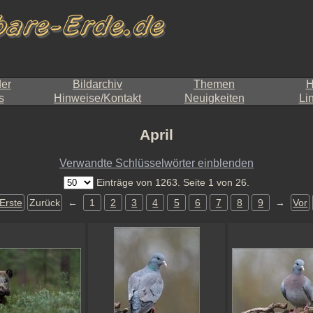
der
Bildarchiv
Themen
H
s
Hinweise/Kontakt
Neuigkeiten
Li
April
Verwandte Schlüsselwörter einblenden
Einträge von 1263. Seite 1 von 26.
Erste
Zurück
←
1
2
3
4
5
6
7
8
9
→
Vor