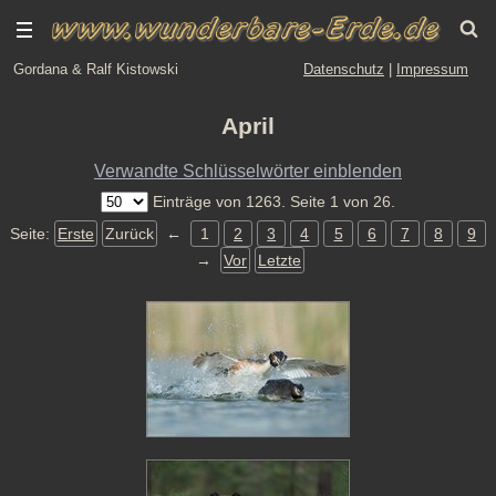
Gordana & Ralf Kistowski
Datenschutz
|
Impressum
April
Verwandte Schlüsselwörter einblenden
Einträge von 1263. Seite 1 von 26.
Seite:
Erste
Zurück
←
1
2
3
4
5
6
7
8
9
→
Vor
Letzte