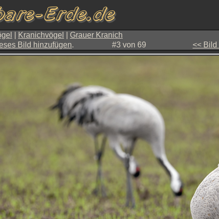
gel
|
Kranichvögel
|
Grauer Kranich
eses Bild hinzufügen
.
#3 von 69
<< Bild