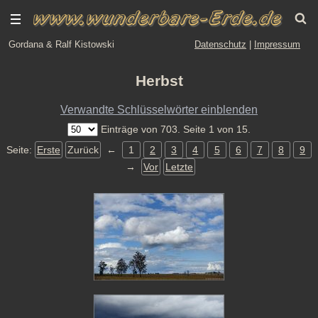
Gordana & Ralf Kistowski
Datenschutz
|
Impressum
Herbst
Verwandte Schlüsselwörter einblenden
Einträge von 703. Seite 1 von 15.
Seite:
Erste
Zurück
←
1
2
3
4
5
6
7
8
9
→
Vor
Letzte