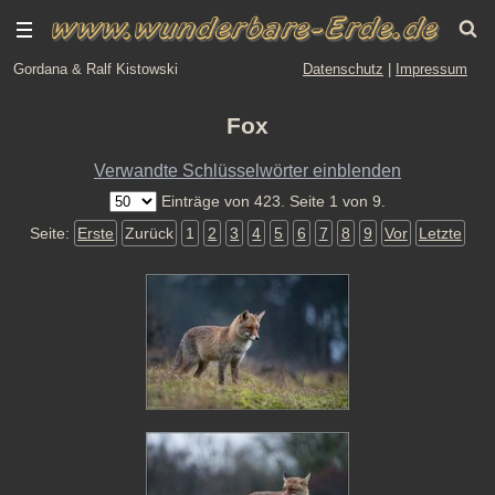
Gordana & Ralf Kistowski
Datenschutz
|
Impressum
Fox
Verwandte Schlüsselwörter einblenden
Einträge von 423. Seite 1 von 9.
Seite:
Erste
Zurück
1
2
3
4
5
6
7
8
9
Vor
Letzte