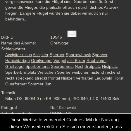
vergleichsweise kurz die Flügel sind. Sperber sind äußerst 
gewandte Flieger, die pfeilschnell auch durch dichtes Astwerk 
fliegen. Längere Flügel würden sie dabei vermutlich nur 
behindern...
Bild-ID:
19546
Name des Albums:
Greifvögel
Schlagwörter:
Accipiter nisus
Accipiter
Sperber
Sparrowhawk
Sperwer
Habichtartige
Greifvoegel
Voegel
alle Bilder
Raubvogel
Greifvogel
Sperberhorst
Sperbernest
Nest
Brutplatz
Nistplatz
Sperberbrutplatz
Weibchen
Sperberweibchen
nistend
reckend
reckt
streckend
streckt
frontal
Nistzeit
Verhalten
Laubwald
Horst
Querformat
Sommer
Juni
Technik:
Nikon DX, 600/4.0 (in KB: 900 mm), ISO 640, f 4.0, 1/400 Sek.
Fotograf:
Ralf Kistowski
Aufnahmesituation:
Wildlife, ND
Ansichten:
1717
Diese Webseite verwendet Cookies. Mit der Nutzung
dieser Webseite erklären Sie sich einverstanden, dass