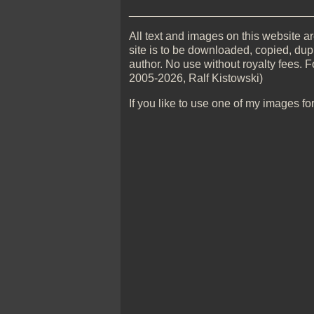
_____________________________
All text and images on this website are
site is to be downloaded, copied, dupl
author. No use without royalty fees. F
2005-2026, Ralf Kistowski)
If you like to use one of my images fo