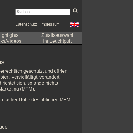
Datenschutz
|
Impressum
ighlights
Zufallsauswahl
nks/Videos
Ihr Leuchtpult
ms
errechtlich geschützt und dürfen
rt, vervielfältigt, verändert,
richtet sich, solange nichts
-Marketing (MFM).
n 5-facher Höhe des üblichen MFM
t)de
.