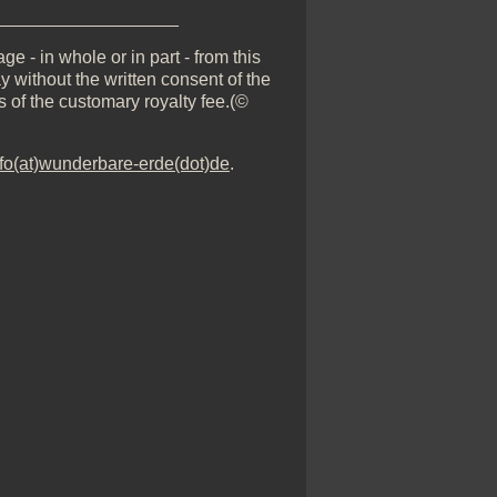
__________________
e - in whole or in part - from this
y without the written consent of the
s of the customary royalty fee.(©
nfo(at)wunderbare-erde(dot)de
.