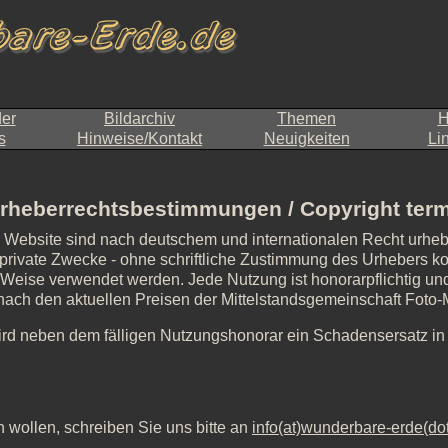
der
Bildarchiv
Themen
H
s
Hinweise/Kontakt
Neuigkeiten
Li
rheberrechtsbestimmungen / Copyright ter
r Website sind nach deutschem und internationalen Recht urheb
private Zwecke - ohne schriftliche Zustimmung des Urhebers kopie
d Weise verwendet werden. Jede Nutzung ist honorarpflichtig und 
, nach den aktuellen Preisen der Mittelstandsgemeinschaft Foto
ird neben dem fälligen Nutzungshonorar ein Schadensersatz i
 wollen, schreiben Sie uns bitte an
info(at)wunderbare-erde(do