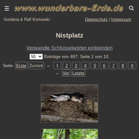
Gordana & Ralf Kistowski
Datenschutz
|
Impressum
Nistplatz
Verwandte Schlüsselwörter einblenden
Einträge von 487. Seite 1 von 10.
Seite:
Erste
Zurück
←
1
2
3
4
5
6
7
8
9
→
Vor
Letzte