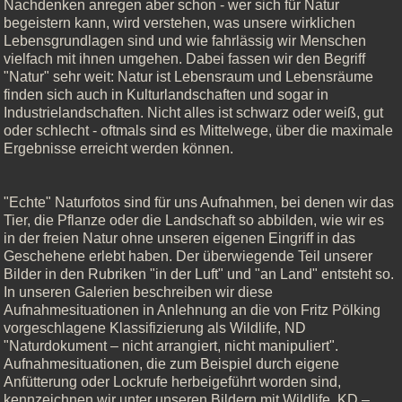
Nachdenken anregen aber schon - wer sich für Natur
begeistern kann, wird verstehen, was unsere wirklichen
Lebensgrundlagen sind und wie fahrlässig wir Menschen
vielfach mit ihnen umgehen. Dabei fassen wir den Begriff
"Natur" sehr weit: Natur ist Lebensraum und Lebensräume
finden sich auch in Kulturlandschaften und sogar in
Industrielandschaften. Nicht alles ist schwarz oder weiß, gut
oder schlecht - oftmals sind es Mittelwege, über die maximale
Ergebnisse erreicht werden können.
"Echte" Naturfotos sind für uns Aufnahmen, bei denen wir das
Tier, die Pflanze oder die Landschaft so abbilden, wie wir es
in der freien Natur ohne unseren eigenen Eingriff in das
Geschehene erlebt haben. Der überwiegende Teil unserer
Bilder in den Rubriken "in der Luft" und "an Land" entsteht so.
In unseren Galerien beschreiben wir diese
Aufnahmesituationen in Anlehnung an die von Fritz Pölking
vorgeschlagene Klassifizierung als Wildlife, ND
"Naturdokument – nicht arrangiert, nicht manipuliert".
Aufnahmesituationen, die zum Beispiel durch eigene
Anfütterung oder Lockrufe herbeigeführt worden sind,
kennzeichnen wir unter unseren Bildern mit Wildlife, KD –