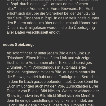
z. Bspl. durch das http
s
//... anstatt dem einfachen
http://... in der Adresszeile Eures Browsers. Für Euch
erhöht sich darüber die Sicherheit bei der Benutzung
der Seite. Eingaben z. Bspl. in das Mitteilungsfeld unter
den Bildern oder auch über das Leuchtpult können von
Dritten nicht mitgelesen werden, die die Übertragung
aller Daten verschlüsselt erfolgt.
neues Spielzeug:
Ab sofort findet Ihr unter jedem Bild einen Link zur
"Diashow". Einen Klick auf den Link und wir zeigen
Euch unsere Aufnahmen ohne Texte und sonstiges
Drumherum im Vollbildmodus in automatisierter
Abfolge, beginnend mit dem Bild, aus dem heraus Ihr
die Show gestartet habt und in Fortfolge des Bereiches,
in dem Ihr Euch gerade befunden habt. Dabei könnt Ihr
Euch im übrigen auch mit den Vor-/ Zurücktasten Eurer
Tastatur von Bild zu Bild klicken. Wenn Ihr während der
Show irgendwo ins Bild klickt öffnet sich ein Menü, in
dem Ihr einige Einstellungsmöglichkeiten findet, um
Euch Eure eigene Show zu gestalten. Probiert's mal