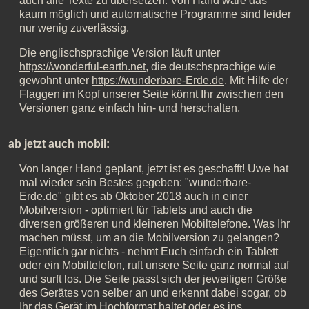
auch alle Texte zu übersetzen. Von Hand wäre das
kaum möglich und automatische Programme sind leider
nur wenig zuverlässig.
Die englischsprachige Version läuft unter
https://wonderful-earth.net
, die deutschsprachige wie
gewohnt unter
https://wunderbare-Erde.de
. Mit Hilfe der
Flaggen im Kopf unserer Seite könnt Ihr zwischen den
Versionen ganz einfach hin- und herschalten.
ab jetzt auch mobil:
Von langer Hand geplant, jetzt ist es geschafft! Uwe hat
mal wieder sein Bestes gegeben: "wunderbare-
Erde.de" gibt es ab Oktober 2018 auch in einer
Mobilversion - optimiert für Tablets und auch die
diversen größeren und kleineren Mobiltelefone. Was Ihr
machen müsst, um an die Mobilversion zu gelangen?
Eigentlich gar nichts - nehmt Euch einfach ein Tablett
oder ein Mobiltelefon, ruft unsere Seite ganz normal auf
und surft los. Die Seite passt sich der jeweiligen Größe
des Gerätes von selber an und erkennt dabei sogar, ob
Ihr das Gerät im Hochformat haltet oder es ins