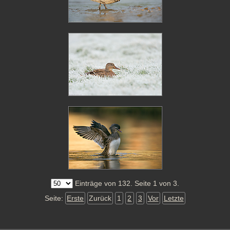
Einträge von 132. Seite 1 von 3.
Seite:
Erste
Zurück
1
2
3
Vor
Letzte