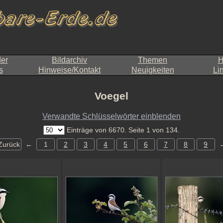
der
Bildarchiv
Themen
H
s
Hinweise/Kontakt
Neuigkeiten
Li
Voegel
Verwandte Schlüsselwörter einblenden
Einträge von 6670. Seite 1 von 134.
Zurück
←
1
2
3
4
5
6
7
8
9