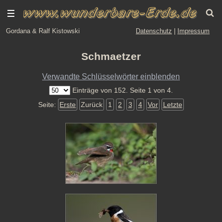
Gordana & Ralf Kistowski
Datenschutz
|
Impressum
Schmaetzer
Verwandte Schlüsselwörter einblenden
Einträge von 152. Seite 1 von 4.
Seite:
Erste
Zurück
1
2
3
4
Vor
Letzte