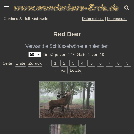
Gordana & Ralf Kistowski
Datenschutz
|
Impressum
Red Deer
Verwandte Schlüsselwörter einblenden
Einträge von 479. Seite 1 von 10.
Seite:
Erste
Zurück
←
1
2
3
4
5
6
7
8
9
→
Vor
Letzte