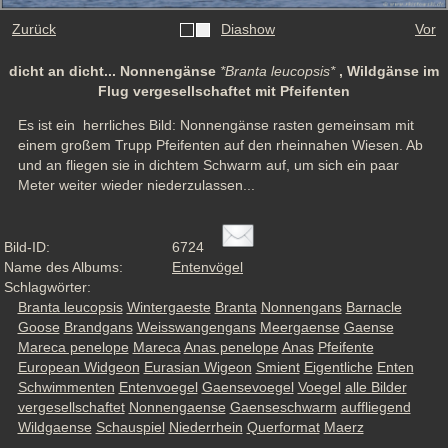
Zurück
Diashow
Vor
dicht an dicht... Nonnengänse
*Branta leucopsis*
, Wildgänse im
Flug vergesellschaftet mit Pfeifenten
Es ist ein  herrliches Bild: Nonnengänse rasten gemeinsam mit 
einem großem Trupp Pfeifenten auf den rheinnahen Wiesen. Ab 
und an fliegen sie in dichtem Schwarm auf, um sich ein paar 
Meter weiter wieder niederzulassen...
Bild-ID:
6724
Name des Albums:
Entenvögel
Schlagwörter:
Branta leucopsis
Wintergaeste
Branta
Nonnengans
Barnacle
Goose
Brandgans
Weisswangengans
Meergaense
Gaense
Mareca penelope
Mareca
Anas penelope
Anas
Pfeifente
European Widgeon
Eurasian Wigeon
Smient
Eigentliche
Enten
Schwimmenten
Entenvoegel
Gaensevoegel
Voegel
alle Bilder
vergesellschaftet
Nonnengaense
Gaenseschwarm
auffliegend
Wildgaense
Schauspiel
Niederrhein
Querformat
Maerz