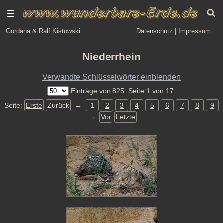
Gordana & Ralf Kistowski
Datenschutz
|
Impressum
Niederrhein
Verwandte Schlüsselwörter einblenden
Einträge von 825. Seite 1 von 17.
Seite:
Erste
Zurück
←
1
2
3
4
5
6
7
8
9
→
Vor
Letzte