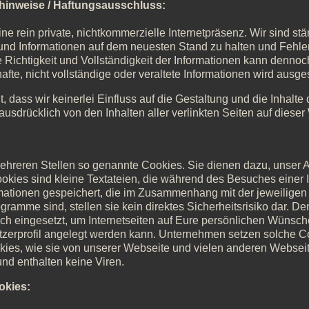
hinweise / Haftungsausschluss:
eine rein private, nichtkommerzielle Internetpräsenz. Wir sind s
n und Informationen auf dem neuesten Stand zu halten und Fehle
e Richtigkeit und Vollständigkeit der Informationen kann denn
hafte, nicht vollständige oder veraltete Informationen wird ausg
lt, dass wir keinerlei Einfluss auf die Gestaltung und die Inhalte
ausdrücklich von den Inhalten aller verlinkten Seiten auf dieser
ehreren Stellen so genannte Cookies. Sie dienen dazu, unser A
ookies sind kleine Textateien, die während des Besuches einer 
mationen gespeichert, die im Zusammenhang mit der jeweiligen 
amme sind, stellen sie kein direktes Sicherheitsrisiko dar. De
h eingesetzt, um Internetseiten auf Eure persönlichen Wünsc
utzerprofil angelegt werden kann. Unternehmen setzen solche C
es, wie sie von unserer Webseite und vielen anderen Webseit
d enthalten keine Viren.
okies: