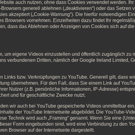
 Website auch nutzen, ohne dass Cookies verwendet werden. Ih
t-Browsers generell ablehnen („deaktivieren“) oder das Setzen
okies akzeptiert („Cookie-Warnung“). Die hierfür notwendigen Ei
s Browsers vornehmen. Einzelheiten dazu findet Ihr regelmäßig
in, dass das Ablehnen oder Anzeigen von Cookies sich auf die 
m, um eigene Videos einzustellen und öffentlich zugänglich zu
uns verbundenen Dritten, nämlich der Google Ireland Limited, 
en Links bzw. Verknüpfungen zu YouTube. Generell gilt, dass wir f
ortung übernehmen. Für den Fall, dass Sie einem Link auf YouTu
hrer Nutzer (z.B. persönliche Informationen, IP-Adresse) entsp
ert und für geschäftliche Zwecke nutzt.
inden wir auch bei YouTube gespeicherte Videos unmittelbar ein
Inhalte der YouTube Internetseite abgebildet. Die YouTube-Vid
ese Technik wird auch „Framing“ genannt. Wenn Sie eine (Unter
 dieser Form eingebunden sind, wird eine Verbindung zu den Yo
hren Browser auf der Internetseite dargestellt.