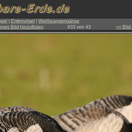
gel
|
Entenvögel
|
Weißwangengänse
eses Bild hinzufügen
.
#33 von 43
<< Bild