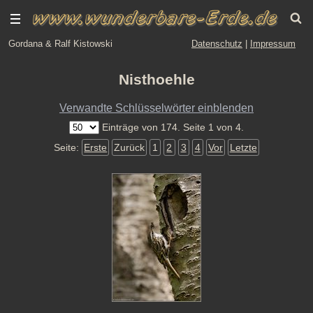
Gordana & Ralf Kistowski
Datenschutz
|
Impressum
Nisthoehle
Verwandte Schlüsselwörter einblenden
Einträge von 174. Seite 1 von 4.
Seite:
Erste
Zurück
1
2
3
4
Vor
Letzte