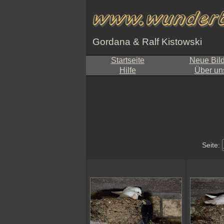
Gordana & Ralf Kistowski
Startseite
Neue Bil
Hilfe
Über un
Seite: