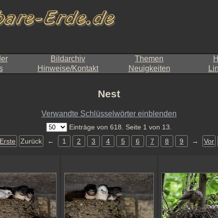
der
Bildarchiv
Themen
H
s
Hinweise/Kontakt
Neuigkeiten
Li
Nest
Verwandte Schlüsselwörter einblenden
Einträge von 618. Seite 1 von 13.
Erste
Zurück
←
1
2
3
4
5
6
7
8
9
→
Vor