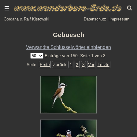
Gordana & Ralf Kistowski
Datenschutz
|
Impressum
Gebuesch
Verwandte Schlüsselwörter einblenden
Einträge von 150. Seite 1 von 3.
Seite:
Erste
Zurück
1
2
3
Vor
Letzte