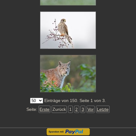
Einträge von 150. Seite 1 von 3.
Seite:
Erste
Zurück
1
2
3
Vor
Letzte