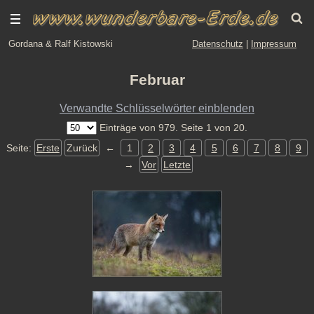
Gordana & Ralf Kistowski
Datenschutz
|
Impressum
Februar
Verwandte Schlüsselwörter einblenden
Einträge von 979. Seite 1 von 20.
Seite:
Erste
Zurück
←
1
2
3
4
5
6
7
8
9
→
Vor
Letzte