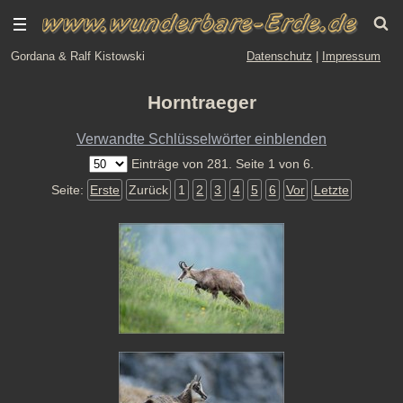
Gordana & Ralf Kistowski
Datenschutz
|
Impressum
Horntraeger
Verwandte Schlüsselwörter einblenden
Einträge von 281. Seite 1 von 6.
Seite:
Erste
Zurück
1
2
3
4
5
6
Vor
Letzte