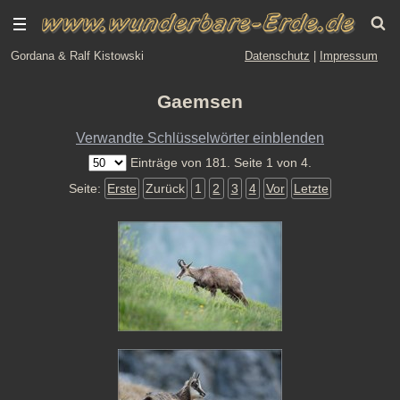
Gordana & Ralf Kistowski
Datenschutz
|
Impressum
Gaemsen
Verwandte Schlüsselwörter einblenden
Einträge von 181. Seite 1 von 4.
Seite:
Erste
Zurück
1
2
3
4
Vor
Letzte