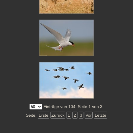
Einträge von 104. Seite 1 von 3.
Seite:
Erste
Zurück
1
2
3
Vor
Letzte