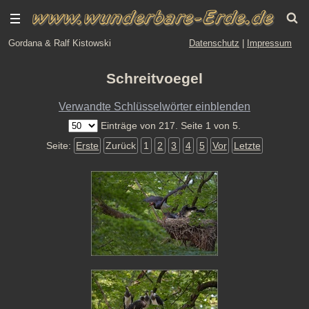
Gordana & Ralf Kistowski
Datenschutz
|
Impressum
Schreitvoegel
Verwandte Schlüsselwörter einblenden
Einträge von 217. Seite 1 von 5.
Seite:
Erste
Zurück
1
2
3
4
5
Vor
Letzte