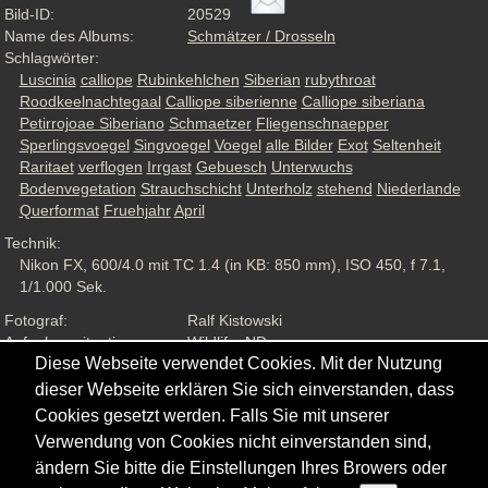
Bild-ID:
20529
Name des Albums:
Schmätzer / Drosseln
Schlagwörter:
Luscinia
calliope
Rubinkehlchen
Siberian
rubythroat
Roodkeelnachtegaal
Calliope siberienne
Calliope siberiana
Petirrojoae Siberiano
Schmaetzer
Fliegenschnaepper
Sperlingsvoegel
Singvoegel
Voegel
alle Bilder
Exot
Seltenheit
Raritaet
verflogen
Irrgast
Gebuesch
Unterwuchs
Bodenvegetation
Strauchschicht
Unterholz
stehend
Niederlande
Querformat
Fruehjahr
April
Technik:
Nikon FX, 600/4.0 mit TC 1.4 (in KB: 850 mm), ISO 450, f 7.1,
1/1.000 Sek.
Fotograf:
Ralf Kistowski
Aufnahmesituation:
Wildlife, ND
Diese Webseite verwendet Cookies. Mit der Nutzung
Ansichten:
1379
dieser Webseite erklären Sie sich einverstanden, dass
Cookies gesetzt werden. Falls Sie mit unserer
Verwendung von Cookies nicht einverstanden sind,
ändern Sie bitte die Einstellungen Ihres Browers oder
Copyright © - 2026 - Gordana & Ralf Kistowski