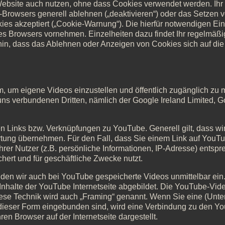
 Website auch nutzen, ohne dass Cookies verwendet werden. Ih
t-Browsers generell ablehnen („deaktivieren“) oder das Setzen
okies akzeptiert („Cookie-Warnung“). Die hierfür notwendigen Ei
s Browsers vornehmen. Einzelheiten dazu findet Ihr regelmäßig
in, dass das Ablehnen oder Anzeigen von Cookies sich auf die 
m, um eigene Videos einzustellen und öffentlich zugänglich zu
uns verbundenen Dritten, nämlich der Google Ireland Limited, 
en Links bzw. Verknüpfungen zu YouTube. Generell gilt, dass wir f
ortung übernehmen. Für den Fall, dass Sie einem Link auf YouTu
hrer Nutzer (z.B. persönliche Informationen, IP-Adresse) entsp
ert und für geschäftliche Zwecke nutzt.
inden wir auch bei YouTube gespeicherte Videos unmittelbar ein
Inhalte der YouTube Internetseite abgebildet. Die YouTube-Vid
ese Technik wird auch „Framing“ genannt. Wenn Sie eine (Unter
 dieser Form eingebunden sind, wird eine Verbindung zu den Yo
hren Browser auf der Internetseite dargestellt.