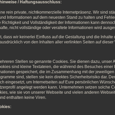
hinweise / Haftungsausschluss:
eine rein private, nichtkommerzielle Internetpräsenz. Wir sind s
n und Informationen auf dem neuesten Stand zu halten und Fehle
e Richtigkeit und Vollständigkeit der Informationen kann denn
hafte, nicht vollständige oder veraltete Informationen wird ausg
lt, dass wir keinerlei Einfluss auf die Gestaltung und die Inhalte
ausdrücklich von den Inhalten aller verlinkten Seiten auf dieser
ehreren Stellen so genannte Cookies. Sie dienen dazu, unser A
ookies sind kleine Textateien, die während des Besuches einer 
mationen gespeichert, die im Zusammenhang mit der jeweiligen 
amme sind, stellen sie kein direktes Sicherheitsrisiko dar. De
h eingesetzt, um Internetseiten auf Eure persönlichen Wünsc
utzerprofil angelegt werden kann. Unternehmen setzen solche C
es, wie sie von unserer Webseite und vielen anderen Webseit
d enthalten keine Viren.
okies: