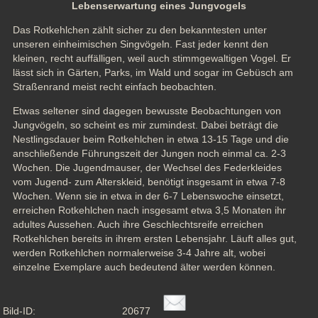
Lebenserwartung eines Jungvogels
Das Rotkehlchen zählt sicher zu den bekanntesten unter 
unseren einheimischen Singvögeln. Fast jeder kennt den 
kleinen, recht auffälligen, weil auch stimmgewaltigen Vogel. Er 
lässt sich in Gärten, Parks, im Wald und sogar im Gebüsch am 
Straßenrand meist recht einfach beobachten.
Etwas seltener sind dagegen bewusste Beobachtungen von 
Jungvögeln, so scheint es mir zumindest. Dabei beträgt die 
Nestlingsdauer beim Rotkehlchen in etwa 13-15 Tage und die 
anschließende Führungszeit der Jungen noch einmal ca. 2-3 
Wochen. Die Jugendmauser, der Wechsel des Federkleides 
vom Jugend- zum Alterskleid, benötigt insgesamt in etwa 7-8 
Wochen. Wenn sie in etwa in der 6-7 Lebenswoche einsetzt, 
erreichen Rotkehlchen nach insgesamt etwa 3,5 Monaten ihr 
adultes Aussehen. Auch ihre Geschlechtsreife erreichen 
Rotkehlchen bereits in ihrem ersten Lebensjahr. Läuft alles gut, 
werden Rotkehlchen normalerweise 3-4 Jahre alt, wobei 
einzelne Exemplare auch bedeutend älter werden können.
Bild-ID:
20677