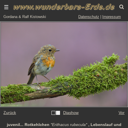
Gordana & Ralf Kistowski
Datenschutz
|
Impressum
Zurück
Diashow
Vor
juvenil... Rotkehlchen
*Erithacus rubecula*
, Lebenslauf und