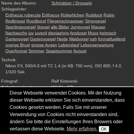
Name des Albums:
Schmätzer / Drosseln
Schlagwörter:
Erithacus rubecula
Erithacus
Rotkehlchen
Ruddock
Robin
Redbreast
Roodborst
Fliegenschnaepper
Singvoegel
Sperlingsvoegel
Voegel
alle Bilder
Jungvogel
Mauser
Nachwuchs
juv
juvenil
diesjaehrig
Ansitzast
Moos
heimisch
Gartenvogel
Gartenvoegel
Heide
Waldvogel
nah
formatfuellend
orange Brust
grosse Augen
Lebenslauf
Lebenserwartung
Querformat
Sommer
Spaetsommer
August
Technik:
Nikon FX, 500/4.0 mit TC 1.4 (in KB: 700 mm), ISO 800, f 4.0,
1/320 Sek.
Fotograf:
Ralf Kistowski
Aufnahmesituation:
Wildlife, ND
Diese Webseite verwendet Cookies. Mit der Nutzung
Ansichten:
2956
dieser Webseite erklären Sie sich einverstanden, dass
Cookies gesetzt werden. Falls Sie mit unserer
Verwendung von Cookies nicht einverstanden sind,
ändern Sie bitte die Einstellungen Ihres Browers oder
Copyright © - 2026 - Gordana & Ralf Kistowski
verlassen diese Webseite.
Mehr erfahren.
OK