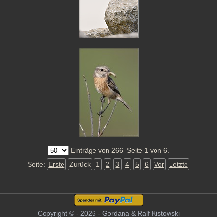
Einträge von 266. Seite 1 von 6.
Seite:
Erste
Zurück
1
2
3
4
5
6
Vor
Letzte
Copyright © - 2026 - Gordana & Ralf Kistowski