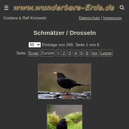
Gordana & Ralf Kistowski
Datenschutz
|
Impressum
Schmätzer / Drosseln
Einträge von 266. Seite 1 von 6.
Seite:
Erste
Zurück
1
2
3
4
5
6
Vor
Letzte