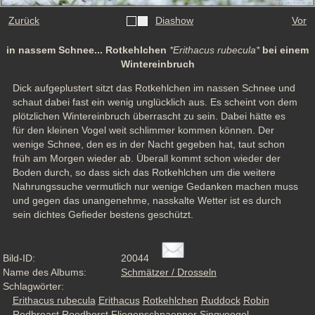
Zurück
Diashow
Vor
in nassem Schnee... Rotkehlchen
*Erithacus rubecula*
bei einem
Wintereinbruch
Dick aufgeplustert sitzt das Rotkehlchen im nassen Schnee und 
schaut dabei fast ein wenig unglücklich aus. Es scheint von dem 
plötzlichen Wintereinbruch überrascht zu sein. Dabei hätte es 
für den kleinen Vogel weit schlimmer kommen können. Der 
wenige Schnee, den es in der Nacht gegeben hat, taut schon 
früh am Morgen wieder ab. Überall kommt schon wieder der 
Boden durch, so dass sich das Rotkehlchen um die weitere 
Nahrungssuche vermutlich nur wenige Gedanken machen muss 
und gegen das unangenehme, nasskalte Wetter ist es durch 
sein dichtes Gefieder bestens geschützt.
Bild-ID:
20044
Name des Albums:
Schmätzer / Drosseln
Schlagwörter:
Erithacus rubecula
Erithacus
Rotkehlchen
Ruddock
Robin
Redbreast
Roodborst
Fliegenschnaepper
Singvoegel