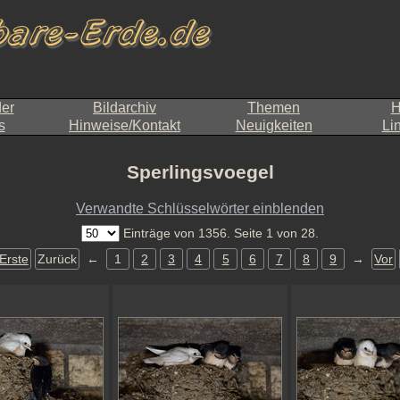
der
Bildarchiv
Themen
H
s
Hinweise/Kontakt
Neuigkeiten
Li
Sperlingsvoegel
Verwandte Schlüsselwörter einblenden
Einträge von 1356. Seite 1 von 28.
Erste
Zurück
←
1
2
3
4
5
6
7
8
9
→
Vor